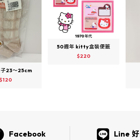
kitty盒裝便籤
$220
止滑襪-膚色
$280
Facebook
Line 