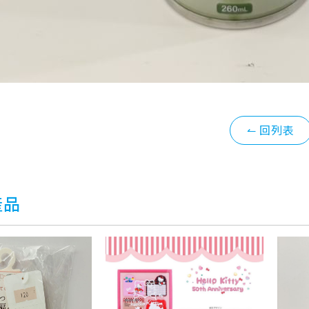
↼ 回列表
產品