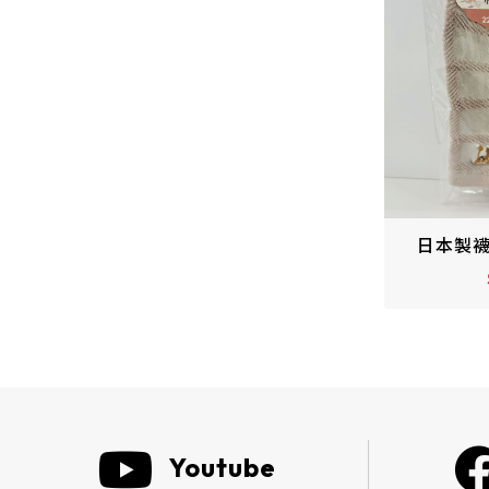
鉛筆組
50週年 
日本製襪子23～25cm
$120
Youtube