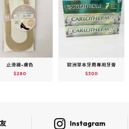
歐洲草本牙周專用牙膏
蠟筆小新便利貼-餅乾怪獸
$300
$160
好友
Instagram