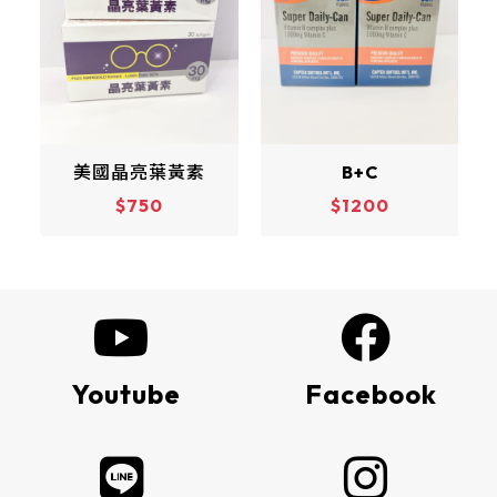
B+C
挪威魚油
$1200
$1100
Youtube
Facebook