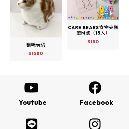
CARE BEARS食物夾鏈
袋M號（15入）
$150
劑
貓咪玩偶
$1580
Youtube
Facebook