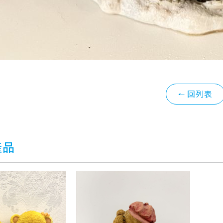
↼ 回列表
產品