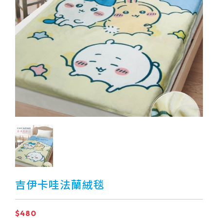
吉伊卡哇法蘭絨毯
$480